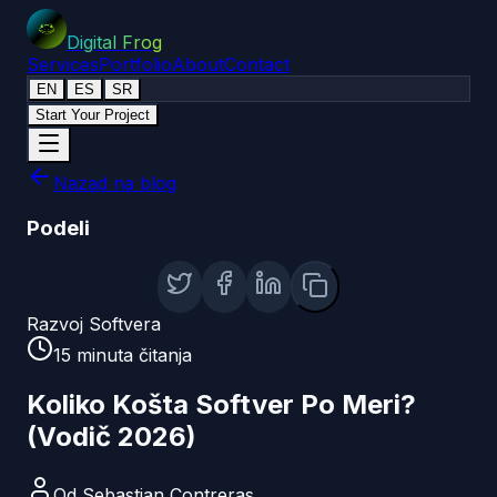
Digital Frog
Services
Portfolio
About
Contact
EN
ES
SR
Start Your Project
Nazad na blog
Podeli
Razvoj Softvera
15
minuta čitanja
Koliko Košta Softver Po Meri?
(Vodič 2026)
Od
Sebastian Contreras