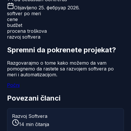
Objavljeno
25. фебруар 2026.
softver po meri
cene
budžet
procena troškova
razvoj softvera
Spremni da pokrenete projekat?
Razgovarajmo o tome kako možemo da vam
pomognemo da rastete sa razvojem softvera po
meri i automatizacijom.
Počni
Povezani članci
Razvoj Softvera
14
min čitanja